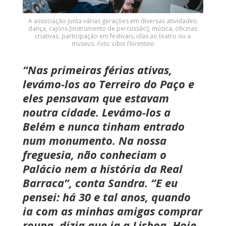
A associação junta várias gerações em diversas atividades:
dança, cajóns [instrumento de percussão], música, oficinas
criativas, participação em festivais, idas ao teatro ou a
museus.
Foto: Líbia Florentino
“Nas primeiras férias ativas,
levámo-los ao Terreiro do Paço e
eles pensavam que estavam
noutra cidade. Levámo-los a
Belém e nunca tinham entrado
num monumento. Na nossa
freguesia, não conheciam o
Palácio nem a história da Real
Barraca”, conta Sandra. “E eu
pensei: há 30 e tal anos, quando
ia com as minhas amigas comprar
roupa, dizia que ia a Lisboa. Hoje,