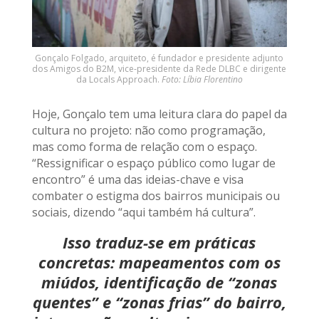
Gonçalo Folgado, arquiteto, é fundador e presidente adjunto
dos Amigos do B2M, vice-presidente da Rede DLBC e dirigente
da Locals Approach.
Foto: Líbia Florentino
Hoje, Gonçalo tem uma leitura clara do papel da
cultura no projeto: não como programação,
mas como forma de relação com o espaço.
“Ressignificar o espaço público como lugar de
encontro” é uma das ideias-chave e visa
combater o estigma dos bairros municipais ou
sociais, dizendo “aqui também há cultura”.
Isso traduz-se em práticas
concretas: mapeamentos com os
miúdos, identificação de “zonas
quentes” e “zonas frias” do bairro,