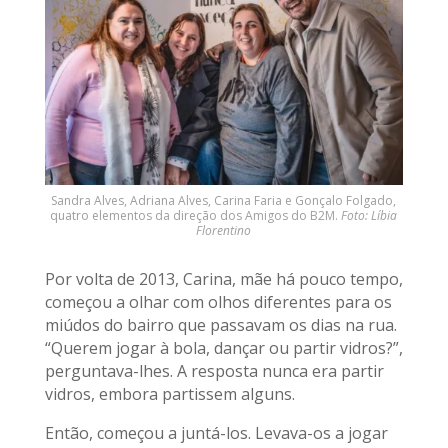
Sandra Alves, Adriana Alves, Carina Faria e Gonçalo Folgado,
quatro elementos da direção dos Amigos do B2M.
Foto: Líbia
Florentino
Por volta de 2013, Carina, mãe há pouco tempo,
começou a olhar com olhos diferentes para os
miúdos do bairro que passavam os dias na rua.
“Querem jogar à bola, dançar ou partir vidros?”,
perguntava-lhes. A resposta nunca era partir
vidros, embora partissem alguns.
Então, começou a juntá-los. Levava-os a jogar