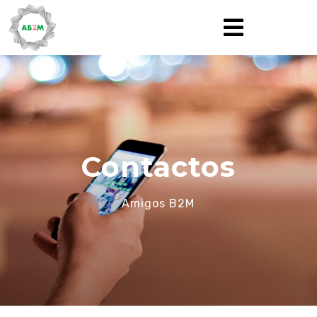

Contactos
Amigos B2M