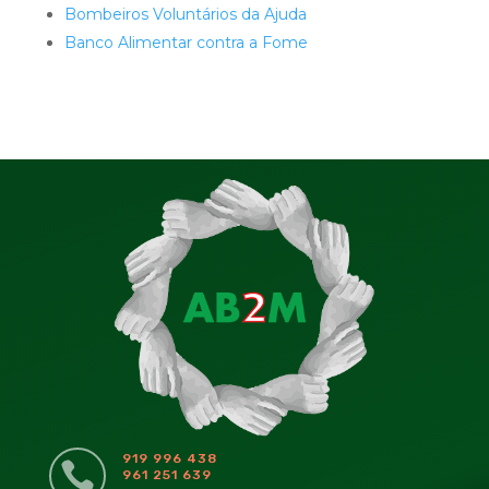
Bombeiros Voluntários da Ajuda
Banco Alimentar contra a Fome
919 996 438

961 251 639