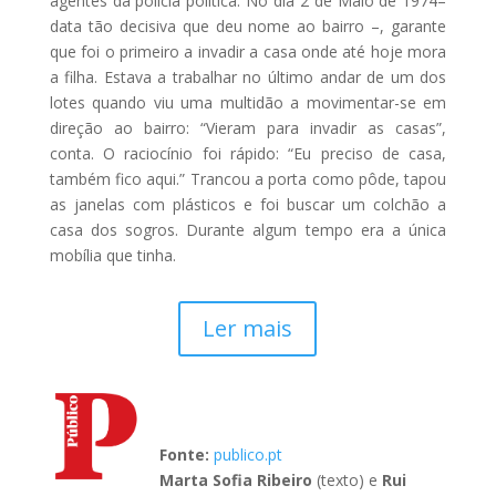
agentes da polícia política. No dia 2 de Maio de 1974–
data tão decisiva que deu nome ao bairro –, garante
que foi o primeiro a invadir a casa onde até hoje mora
a filha. Estava a trabalhar no último andar de um dos
lotes quando viu uma multidão a movimentar-se em
direção ao bairro: “Vieram para invadir as casas”,
conta. O raciocínio foi rápido: “Eu preciso de casa,
também fico aqui.” Trancou a porta como pôde, tapou
as janelas com plásticos e foi buscar um colchão a
casa dos sogros. Durante algum tempo era a única
mobília que tinha.
Ler mais
Fonte:
publico.pt
Marta Sofia Ribeiro
(texto) e
Rui